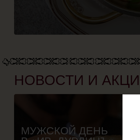
НОВОСТИ И АКЦИИ
МУЖСКОЙ ДЕНЬ
В «ИВ. ДУРДИНЪ»
Каждый четверг -50% на все разливное пиво.
Акция действует при заказе 0,5л
Смотреть