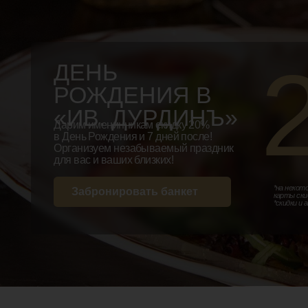
2
ДЕНЬ
РОЖДЕНИЯ В
«ИВ. ДУРДИНЪ»
Дарим именинникам скидку 20%
в День Рождения и 7 дней после!
Организуем незабываемый праздник
для вас и ваших близких!
*на некоторые позици
Забронировать банкет
карты скидка не рас
*скидки и акции не с