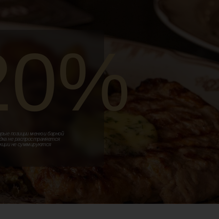
0%
и меню и барной
пространяется
уммируются