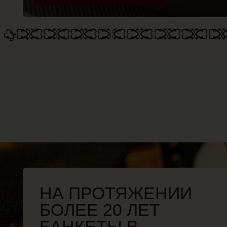
НА ПРОТЯЖЕНИИ
БОЛЕЕ 20 ЛЕТ
БАНКЕТЫ
В
«ИВ.ДУРДИНЪ»
На протяжении 20 лет ресторан «Ив.Дурдинъ»
славится своими торжествами и изысканным меню.
УСЛОВИЯ
Зал 1 - 110 чел., зал 2 - 90 чел., зал 3 - 65 чел., 250
посадочных мест, фуршет до 300 чел.
Сцена, живая музыка, танцпол и оформление
залов
Кухня: русская, европейская
Собственная пивоварня
Банкетное меню от 4000 руб. на человека
Торты на заказ: наша кондитерская приготовит
праздничный торт любой сложности