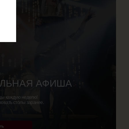
Я АФИША
лю!
ранее.